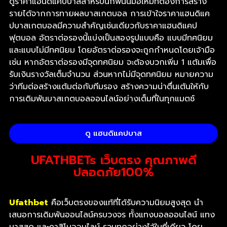
ดูราคาแฮนดิแคปบาสสำหรับนักพนันมือใหม่ที่ต้องการสร้าง
รายได้จากการทายผลบาสเกตบอล การเข้าใจราคาแฮนดิแค
ปบาสเกตบอลมีความสำคัญเช่นเดียวกับราคาแฮนดิแคป
ฟุตบอล อัตราต่อรองนี้แบ่งเป็นสองรูปแบบคือ แบบมีทศนิยม
และแบบไม่มีทศนิยม โดยอัตราต่อรองจะถูกกำหนดโดยเจ้ามือ
เช่น หากอัตราต่อรองมีจุดทศนิยม จะต้องบวกเพิ่ม 1 แต้มเพื่อ
รับเงินรางวัลเต็มจำนวน ส่วนหากไม่มีจุดทศนิยม หมายความ
ว่าทีมต่อสร้างแต้มต่อกับทีมรอง สร้างความน่าตื่นเต้นให้กับ
การเดิมพันบาสเกตบอลออนไลน์อย่างเต็มที่ในทุกแมตช์
ดู แฮนดิแคปบาส
UFATHBETs เว็บตรง คุณภาพดี
ปลอดภัย100%
Ufathbet
คือเว็บตรงของแท้ที่ได้รับความนิยมสูงสุด นำ
เสนอการเดิมพันออนไลน์ครบวงจร ทั้งแทงบอลออนไลน์ แทง
บาสสด และคาสิโนออนไลน์ รวมทุกอย่างไว้ในที่เดียว โดย