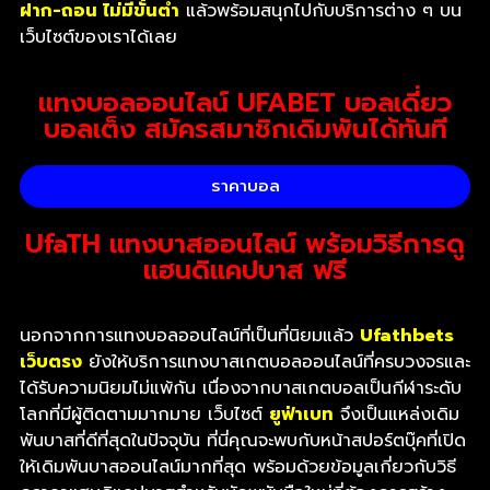
ฝาก-ถอน ไม่มีขั้นต่ำ
แล้วพร้อมสนุกไปกับบริการต่าง ๆ บน
เว็บไซต์ของเราได้เลย
แทงบอลออนไลน์ UFABET บอลเดี่ยว
บอลเต็ง สมัครสมาชิกเดิมพันได้ทันที
ราคาบอล
UfaTH แทงบาสออนไลน์ พร้อมวิธีการดู
แฮนดิแคปบาส ฟรี
นอกจากการแทงบอลออนไลน์ที่เป็นที่นิยมแล้ว
Ufathbets
เว็บตรง
ยังให้บริการแทงบาสเกตบอลออนไลน์ที่ครบวงจรและ
ได้รับความนิยมไม่แพ้กัน เนื่องจากบาสเกตบอลเป็นกีฬาระดับ
โลกที่มีผู้ติดตามมากมาย เว็บไซต์
ยูฟ่าเบท
จึงเป็นแหล่งเดิม
พันบาสที่ดีที่สุดในปัจจุบัน ที่นี่คุณจะพบกับหน้าสปอร์ตบุ๊คที่เปิด
ให้เดิมพันบาสออนไลน์มากที่สุด พร้อมด้วยข้อมูลเกี่ยวกับวิธี