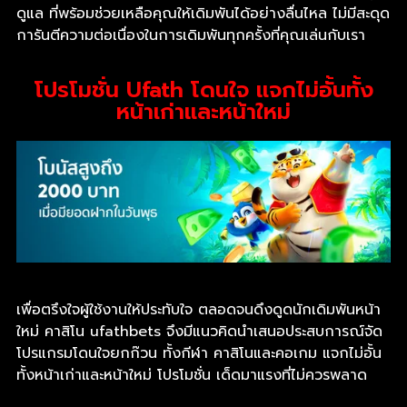
ดูแล ที่พร้อมช่วยเหลือคุณให้เดิมพันได้อย่างลื่นไหล ไม่มีสะดุด
การันตีความต่อเนื่องในการเดิมพันทุกครั้งที่คุณเล่นกับเรา
โปรโมชั่น Ufath โดนใจ แจกไม่อั้นทั้ง
หน้าเก่าและหน้าใหม่
เพื่อตรึงใจผู้ใช้งานให้ประทับใจ ตลอดจนดึงดูดนักเดิมพันหน้า
ใหม่ คาสิโน ufathbets จึงมีแนวคิดนำเสนอประสบการณ์จัด
โปรแกรมโดนใจยกก๊วน ทั้งกีฬา คาสิโนและคอเกม แจกไม่อั้น
ทั้งหน้าเก่าและหน้าใหม่ โปรโมชั่น เด็ดมาแรงที่ไม่ควรพลาด