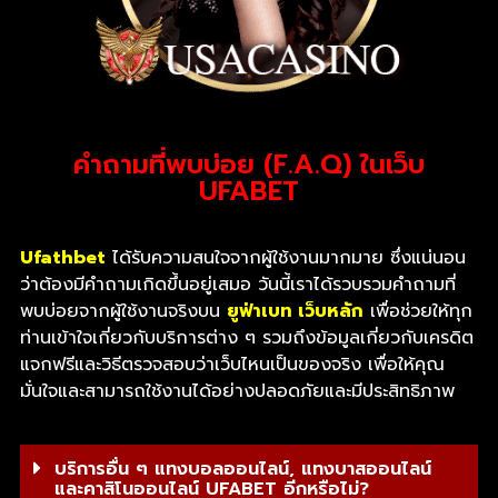
คำถามที่พบบ่อย (F.A.Q) ในเว็บ
UFABET
Ufathbet
ได้รับความสนใจจากผู้ใช้งานมากมาย ซึ่งแน่นอน
ว่าต้องมีคำถามเกิดขึ้นอยู่เสมอ วันนี้เราได้รวบรวมคำถามที่
พบบ่อยจากผู้ใช้งานจริงบน
ยูฟ่าเบท เว็บหลัก
เพื่อช่วยให้ทุก
ท่านเข้าใจเกี่ยวกับบริการต่าง ๆ รวมถึงข้อมูลเกี่ยวกับเครดิต
แจกฟรีและวิธีตรวจสอบว่าเว็บไหนเป็นของจริง เพื่อให้คุณ
มั่นใจและสามารถใช้งานได้อย่างปลอดภัยและมีประสิทธิภาพ
บริการอื่น ๆ แทงบอลออนไลน์, แทงบาสออนไลน์
และคาสิโนออนไลน์ UFABET อีกหรือไม่?